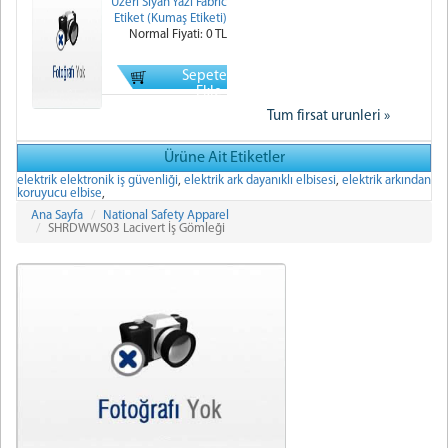
Üzeri Siyah Yazı Fabric
Etiket (Kumaş Etiketi)
Normal Fiyati: 0 TL
Sepete
Ekle
Tum firsat urunleri »
Ürüne Ait Etiketler
elektrik elektronik iş güvenliği
,
elektrik ark dayanıklı elbisesi
,
elektrik arkından
koruyucu elbise
,
Ana Sayfa
National Safety Apparel
SHRDWWS03 Lacivert İş Gömleği