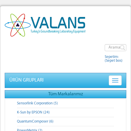
Sepetim:
(Sepet bos)
ÜRÜN GRUPLARI
Toggle
navigatio
Tüm Markalarımız
Sensorlink Corporation (5)
K-Sun by EPSON (24)
QuantumComposer (6)
PowerMetrix (2)