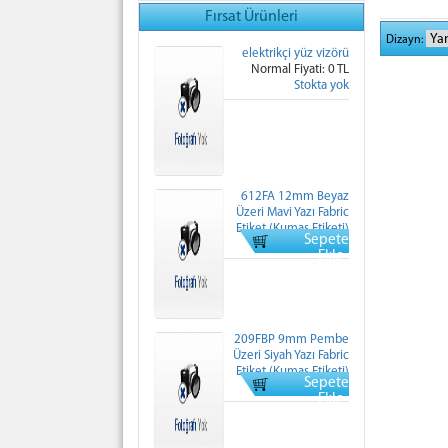
Fırsat Ürünleri
Dizayn:
elektrikçi yüz vizörü
Normal Fiyati: 0 TL
Stokta yok
612FA 12mm Beyaz
Üzeri Mavi Yazı Fabric
Etiket (Kumaş Etiketi)
Sepete
Normal Fiyati: 0 TL
Ekle
209FBP 9mm Pembe
Üzeri Siyah Yazı Fabric
Etiket (Kumaş Etiketi)
Sepete
Normal Fiyati: 0 TL
Ekle