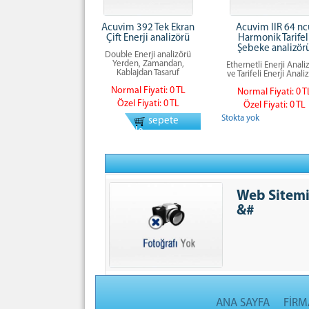
Acuvim 392 Tek Ekran
Acuvim IIR 64 nc
Çift Enerji analizörü
Harmonik Tarifel
Şebeke analizör
Double Enerji analizörü
Yerden, Zamandan,
Ethernetli Enerji Anali
Kablajdan Tasaruf
ve Tarifeli Enerji Anali
Normal Fiyati: 0 TL
Normal Fiyati: 0 T
Özel Fiyati: 0 TL
Özel Fiyati: 0 TL
Stokta yok
sepete
ekle
Web Sitemize Hoş G
&#
ANA SAYFA
FİRM