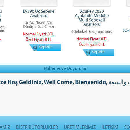
ü
EV390 Üç Şebeke
AcuRev 2020
i
Analizörü
Ayrılabilir Modüler
ü
Multi Şebekeli
Üç Faz Ekranlı Güç
Analizörü
Dönüştürücü Cihazı
zörü
Stok
zörü
6 Şebekeli Enerji analizörü
Normal Fiyati: 0 TL
L
Normal Fiyati: 0 TL
Özel Fiyati: 0 TL
Özel Fiyati: 0 TL
sepete
ekle
sepete
ekle
Haberler ve Duyurular
eldiniz, Well Come, Bienvenido, على الرحب والسعة, Добро пожаловат,
AMIZ
DİSTRİBÜTÖRLÜKLER
ÜRETİMLERİMİZ
İLETİŞİM
SO