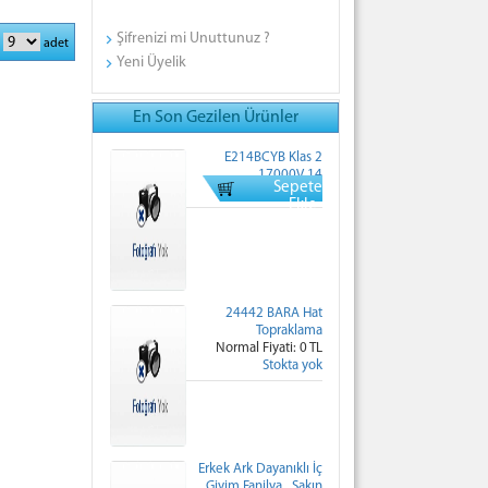
Şifrenizi mi Unuttunuz ?
:
adet
Yeni Üyelik
En Son Gezilen Ürünler
E214BCYB Klas 2
17000V 14
Sepete
Normal Fiyati: 0 TL
Ekle
24442 BARA Hat
Topraklama
Normal Fiyati: 0 TL
Stokta yok
Erkek Ark Dayanıklı İç
Giyim Fanilya...Sakın