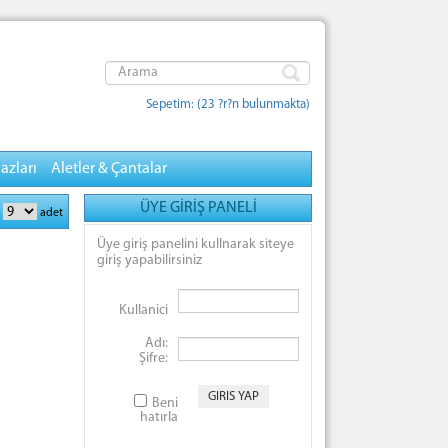
Sepetim: (23 ?r?n bulunmakta)
azları
Aletler & Çantalar
ÜYE GİRİŞ PANELİ
:
adet
Üye giriş panelini kullnarak siteye
giriş yapabilirsiniz
Kullanici
Adı:
Şifre:
Beni
hatırla