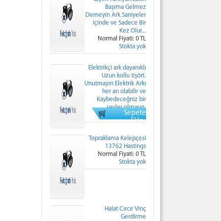
Başıma Gelmez
Demeyin Ark Saniyeler
içinde ve Sadece Bir
Kez Olur...
Normal Fiyati: 0 TL
Stokta yok
Elektrikçi ark dayanıklı
Uzun kollu tişört.
Unutmayın Elektrik Arkı
her an olabilir ve
Kaybedeceğniz bir
şeyler olmasın.
Sepete
Normal Fiyati: 0 TL
Ekle
Topraklama Kelepçesi
13762 Hastings
Normal Fiyati: 0 TL
Stokta yok
Halat Cırcır Vinç
Gerdirme