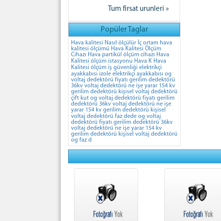
Tum firsat urunleri »
Popüler Taglar
Hava kalitesi Nasıl ölçülür İç ortam hava
kalitesi ölçümü Hava Kalitesi Ölçüm
Cihazı Hava partikül ölçüm cihazı Hava
Kalitesi ölçüm istasyonu Hava K
Hava
Kalitesi ölçüm
iş güvenliği elektrikçi
ayakkabısı izole elektrikçi ayakkabısı
og
voltaj dedektörü fiyatı gerilim dedektörü
36kv voltaj dedektörü ne işe yarar 154 kv
gerilim dedektörü kişisel voltaj dedektörü
çift kut
og voltaj dedektörü fiyatı gerilim
dedektörü 36kv voltaj dedektörü ne işe
yarar 154 kv gerilim dedektörü kişisel
voltaj dedektörü faz dede
og voltaj
dedektörü fiyatı gerilim dedektörü 36kv
voltaj dedektörü ne işe yarar 154 kv
gerilim dedektörü kişisel voltaj dedektörü
og faz d