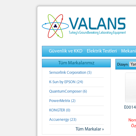
Güvenlik ve KKD
Elektrik Testleri
Mekanik
Tüm Markalarımız
Dizayn:
Sensorlink Corporation (5)
K-Sun by EPSON (24)
QuantumComposer (6)
PowerMetrix (2)
E0014
KONGTER (0)
Accuenergy (23)
Norm
Öz
Tüm Markalar »