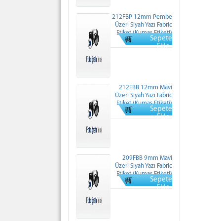
212FBP 12mm Pembe
Üzeri Siyah Yazı Fabric
Etiket (Kumaş Etiketi)
Sepete
Normal Fiyati: 0 TL
Ekle
212FBB 12mm Mavi
Üzeri Siyah Yazı Fabric
Etiket (Kumaş Etiketi)
Sepete
Normal Fiyati: 0 TL
Ekle
209FBB 9mm Mavi
Üzeri Siyah Yazı Fabric
Etiket (Kumaş Etiketi)
Sepete
Normal Fiyati: 0 TL
Ekle