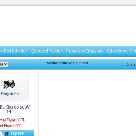
 Test Ediciler
Çevresel Testler
Prosesler Cihazları
Etiketleme Cih
Anahtar Kelimeye Ait Ürünler
Sırala
BL Klas 00 500V
14
al Fiyati: 0 TL
el Fiyati: 0 TL
sepete