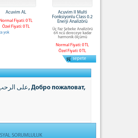
Acuvim AL
Acuvim II Multi
Fonksiyonlu Class 0.2
Normal Fiyati: 0 TL
Enerji Analizörü
Özel Fiyati: 0 TL
Üç Faz Şebeke Analizörü
ta yok
64 ncü dereceye kadar
harmonik ölçümü
Normal Fiyati: 0 TL
Özel Fiyati: 0 TL
sepete
ekle
SYAL SORUMLULUK