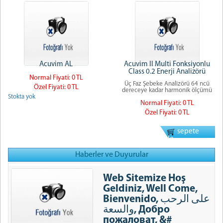
Acuvim AL
Acuvim II Multi Fonksiyonlu
Class 0.2 Enerji Analizörü
Normal Fiyati: 0 TL
Üç Faz Şebeke Analizörü 64 ncü
Özel Fiyati: 0 TL
dereceye kadar harmonik ölçümü
Stokta yok
Normal Fiyati: 0 TL
Özel Fiyati: 0 TL
sepete
ekle
Haberler ve Duyurular
Web Sitemize Hoş
Geldiniz, Well Come,
Bienvenido, على الرحب
والسعة, Добро
пожаловат, &#