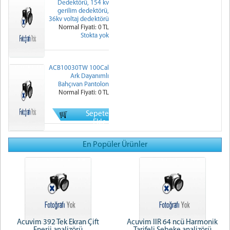
Dedektörü, 154 kv
gerilim dedektörü,
36kv voltaj dedektörü
Normal Fiyati: 0 TL
Stokta yok
ACB10030TW 100Cal
Ark Dayanımlı
Bahçıvan Pantolon
Normal Fiyati: 0 TL
Sepete
Ekle
En Popüler Ürünler
Acuvim 392 Tek Ekran Çift
Acuvim IIR 64 ncü Harmonik