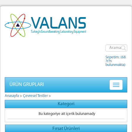
Sepetim: (68
?r?n
bulunmakta)
ÜRÜN GRUPLARI
Toggle
navigatio
Anasayfa
>
Çevresel Testler
>
Kategori
Bu kategoriye ait içerik bulunamady
Fırsat Ürünleri