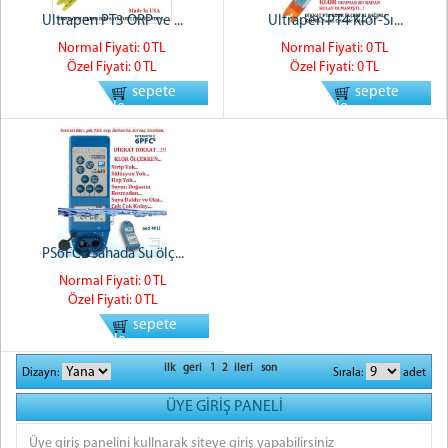
Ultrapen PT3 ORP ve ...
Ultrapen PT4 Klor-Sı...
Normal Fiyati: 0 TL
Normal Fiyati: 0 TL
Özel Fiyati: 0 TL
Özel Fiyati: 0 TL
sepete
sepete
ekle
ekle
PS6FCE Sahada Su ölç...
Normal Fiyati: 0 TL
Özel Fiyati: 0 TL
sepete
ekle
ilk
geri
1
2
ileri
son
Dizayn:
Sırala:
adet
ÜYE GİRİŞ PANELİ
Üye giriş panelini kullnarak siteye giriş yapabilirsiniz