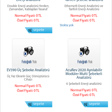
Enerji analizörü
Tarifeli Şebeke analizörü
Double Enerji analizörü Yerden,
Ethernetli Enerji Analizörü ve
Zamandan, Kablajdan Tasaruf
Tarifeli Enerji Analizörü
Normal Fiyati: 0 TL
Normal Fiyati: 0 TL
Özel Fiyati: 0 TL
Özel Fiyati: 0 TL
Stokta yok
sepete
ekle
EV390 Üç Şebeke Analizörü
AcuRev 2020 Ayrılabilir
Modüler Multi Şebekeli
Üç Faz Ekranlı Güç Dönüştürücü
Analizörü
Cihazı
6 Şebekeli Enerji analizörü
Normal Fiyati: 0 TL
Normal Fiyati: 0 TL
Özel Fiyati: 0 TL
Özel Fiyati: 0 TL
sepete
sepete
ekle
ekle