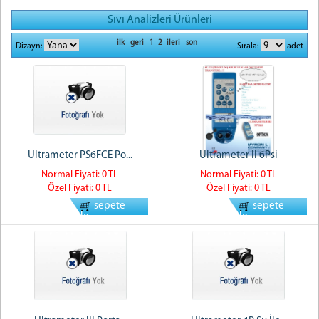
Sıvı Analizleri Ürünleri
ilk
geri
1
2
ileri
son
Dizayn:
Sırala:
adet
Ultrameter PS6FCE Po...
Ultrameter II 6Psi
Normal Fiyati: 0 TL
Normal Fiyati: 0 TL
Özel Fiyati: 0 TL
Özel Fiyati: 0 TL
sepete
sepete
ekle
ekle