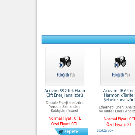
Acuvim 392 Tek Ekran
Acuvim IIR 64 nc
Çift Enerji analizörü
Harmonik Tarifel
Şebeke analizör
Double Enerji analizörü
Yerden, Zamandan,
Ethernetli Enerji Anali
Kablajdan Tasaruf
ve Tarifeli Enerji Anali
Normal Fiyati: 0 TL
Normal Fiyati: 0 T
Özel Fiyati: 0 TL
Özel Fiyati: 0 TL
Stokta yok
sepete