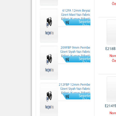
Öz
612FA 12mm Beyaz
Üzeri Mavi Yazı Fabric
Etiket (Kumaş Etiketi)
Sepete
Normal Fiyati: 0 TL
Ekle
209FBP 9mm Pembe
E218B 
Üzeri Siyah Yazı Fabric
Norm
Etiket (Kumaş Etiketi)
Sepete
Normal Fiyati: 0 TL
Öz
Ekle
212FBP 12mm Pembe
Üzeri Siyah Yazı Fabric
Etiket (Kumaş Etiketi)
Sepete
Normal Fiyati: 0 TL
Ekle
E214YB
Norm