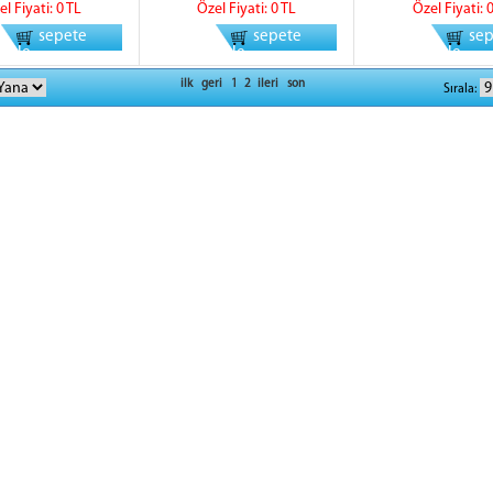
el Fiyati: 0 TL
Özel Fiyati: 0 TL
Özel Fiyati: 
sepete
sepete
se
ekle
ekle
ekle
ilk
geri
1
2
ileri
son
Sırala: