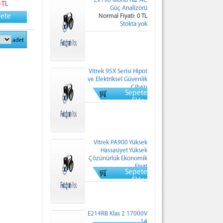
EV190 Mono Faz AC
0 TL
Güç Analizörü
pete
Normal Fiyati: 0 TL
Stokta yok
adet
Vitrek 95X Serisi Hipot
ve Elektriksel Güvenlik
Cihazı
Sepete
Normal Fiyati: 0 TL
Ekle
Vitrek PA900 Yüksek
Hassasiyet Yüksek
Çözünürlük Ekonomik
Fiyat
Sepete
Normal Fiyati: 0 TL
Ekle
E214RB Klas 2 17000V
14