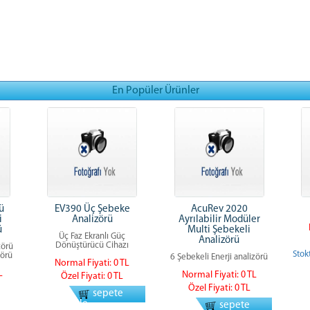
En Popüler Ürünler
ü
EV390 Üç Şebeke
AcuRev 2020
i
Analizörü
Ayrılabilir Modüler
ü
Multi Şebekeli
Üç Faz Ekranlı Güç
Analizörü
Dönüştürücü Cihazı
zörü
Stok
zörü
6 Şebekeli Enerji analizörü
Normal Fiyati: 0 TL
L
Normal Fiyati: 0 TL
Özel Fiyati: 0 TL
Özel Fiyati: 0 TL
sepete
ekle
sepete