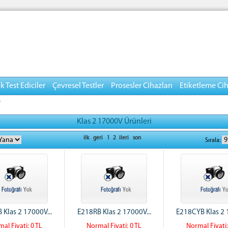
 Test Ediciler
Çevresel Testler
Prosesler Cihazları
Etiketleme Cih
>
Klas 2 17000V Ürünleri
ilk
geri
1
2
ileri
son
Sırala:
 Klas 2 17000V...
E218RB Klas 2 17000V...
E218CYB Klas 2 
al Fiyati: 0 TL
Normal Fiyati: 0 TL
Normal Fiyati: