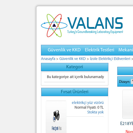
Güvenlik ve KKD
Elektrik Testleri
Mekanik
Anasayfa
>
Güvenlik ve KKD
>
İzole Elektrikçi Eldivenleri
Kategori
Bu kategoriye ait içerik bulunamady
Dizayn:
Fırsat Ürünleri
elektrikçi yüz vizörü
Normal Fiyati: 0 TL
Stokta yok
E218YB
Norm