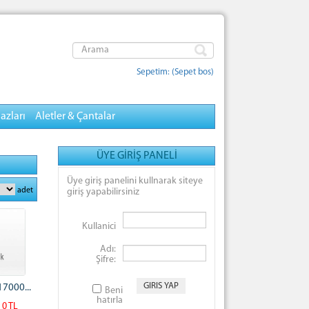
Sepetim: (Sepet bos)
azları
Aletler & Çantalar
ÜYE GİRİŞ PANELİ
Üye giriş panelini kullnarak siteye
adet
giriş yapabilirsiniz
Kullanici
Adı:
Şifre:
17000...
Beni
hatırla
 0 TL