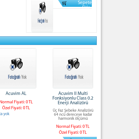
Sepete
Normal Fiyati: 0 TL
Ekle
Acuvim AL
Acuvim II Multi
Fonksiyonlu Class 0.2
Normal Fiyati: 0 TL
Enerji Analizörü
Özel Fiyati: 0 TL
Üç Faz Şebeke Analizörü
ta yok
64 ncü dereceye kadar
harmonik ölçümü
Normal Fiyati: 0 TL
Özel Fiyati: 0 TL