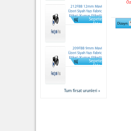
Öz
212FBB 12mm Mavi
Üzeri Siyah Yazı Fabric
Etiket (Kumaş Etiketi)
Sepete
Normal Fiyati: 0 TL
Dizayn:
Ekle
209FBB 9mm Mavi
Üzeri Siyah Yazı Fabric
Etiket (Kumaş Etiketi)
Sepete
Normal Fiyati: 0 TL
Ekle
Tum firsat urunleri »