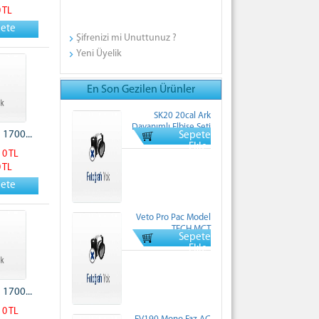
0 TL
pete
Şifrenizi mi Unuttunuz ?
Yeni Üyelik
En Son Gezilen Ürünler
SK20 20cal Ark
Dayanımlı Elbise Seti
 1700...
Sepete
Normal Fiyati: 0 TL
Ekle
 0 TL
0 TL
pete
Veto Pro Pac Model
TECH MCT
Sepete
Normal Fiyati: 0 TL
Ekle
 1700...
 0 TL