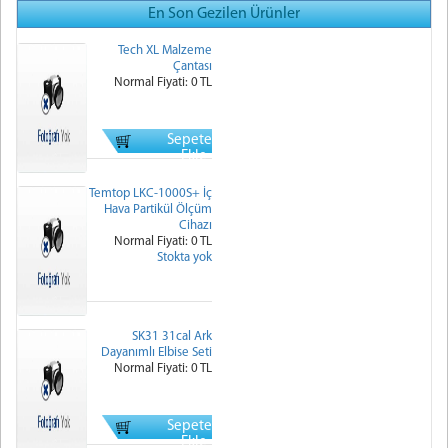
En Son Gezilen Ürünler
Tech XL Malzeme
Çantası
Normal Fiyati: 0 TL
Sepete
Ekle
Temtop LKC-1000S+ İç
Hava Partikül Ölçüm
Cihazı
Normal Fiyati: 0 TL
Stokta yok
SK31 31cal Ark
Dayanımlı Elbise Seti
Normal Fiyati: 0 TL
Sepete
Ekle