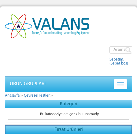
Sepetim:
(Sepet bos)
ÜRÜN GRUPLARI
Toggle
navigatio
Anasayfa
>
Çevresel Testler
>
Kategori
Bu kategoriye ait içerik bulunamady
Fırsat Ürünleri