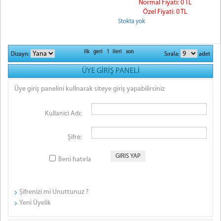
Normal Fiyati: 0 TL
Özel Fiyati: 0 TL
Stokta yok
ilk
geri
1
ileri
son
Dizayn:
Sırala:
adet
ÜYE GİRİŞ PANELİ
Üye giriş panelini kullnarak siteye giriş yapabilirsiniz
Kullanici Adı:
Şifre:
Beni hatırla
Şifrenizi mi Unuttunuz ?
Yeni Üyelik