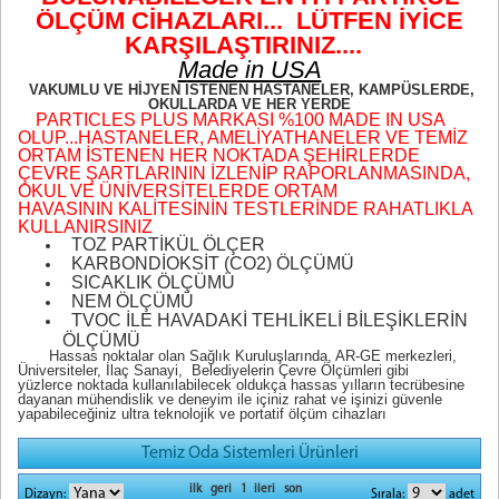
ÖLÇÜM CİHAZLARI... LÜTFEN İYİCE
KARŞILAŞTIRINIZ....
Made in USA
VAKUMLU VE HİJYEN İSTENEN HASTANELER, KAMPÜSLERDE,
OKULLARDA VE HER YERDE
PARTICLES PLUS MARKASI %100 MADE IN USA
OLUP...HASTANELER, AMELİYATHANELER VE TEMİZ
ORTAM İSTENEN HER NOKTADA ŞEHİRLERDE
ÇEVRE ŞARTLARININ İZLENİP RAPORLANMASINDA,
OKUL VE ÜNİVERSİTELERDE ORTAM
HAVASININ KALİTESİNİN TESTLERİNDE RAHATLIKLA
KULLANIRSINIZ
TOZ PARTİKÜL ÖLÇER
KARBONDİOKSİT (CO2) ÖLÇÜMÜ
SICAKLIK ÖLÇÜMÜ
NEM ÖLÇÜMÜ
TVOC İLE HAVADAKİ TEHLİKELİ BİLEŞİKLERİN
ÖLÇÜMÜ
Hassas noktalar olan Sağlık Kuruluşlarında, AR-GE merkezleri,
Üniversiteler, İlaç Sanayi, Belediyelerin Çevre Ölçümleri gibi
yüzlerce noktada kullanılabilecek oldukça hassas yılların tecrübesine
dayanan mühendislik ve deneyim ile içiniz rahat ve işinizi güvenle
yapabileceğiniz ultra teknolojik ve portatif ölçüm cihazları
Temiz Oda Sistemleri Ürünleri
ilk
geri
1
ileri
son
Dizayn:
Sırala:
adet