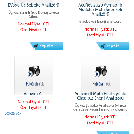
EV390 Üç Şebeke Analizörü
AcuRev 2020 Ayrılabilir
Modüler Multi Şebekeli
Üç Faz Ekranlı Güç Dönüştürücü
Analizörü
Cihazı
6 Şebekeli Enerji analizörü
Normal Fiyati: 0 TL
Normal Fiyati: 0 TL
Özel Fiyati: 0 TL
Özel Fiyati: 0 TL
sepete
sepete
ekle
ekle
Acuvim AL
Acuvim II Multi Fonksiyonlu
Class 0.2 Enerji Analizörü
Normal Fiyati: 0 TL
Üç Faz Şebeke Analizörü 64 ncü
Özel Fiyati: 0 TL
dereceye kadar harmonik ölçümü
Stokta yok
Normal Fiyati: 0 TL
Özel Fiyati: 0 TL